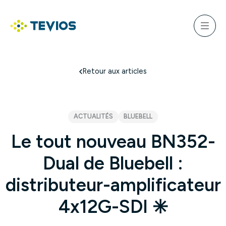
Aller
au
ercher
contenu
Menu
Retour à l'accueil
Retour aux articles
ACTUALITÉS
BLUEBELL
Le tout nouveau BN352-
Dual de Bluebell :
distributeur-amplificateur
4x12G-SDI ✳️