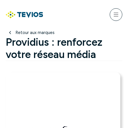
Aller
au
ercher
contenu
Menu
Retour à l'accueil
Retour aux marques
Providius : renforcez
votre réseau média