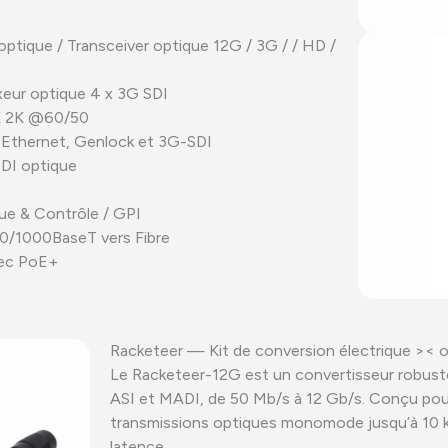
ptique / Transceiver optique 12G / 3G / / HD /
xeur optique 4 x 3G SDI
K 2K @60/50
t Ethernet, Genlock et 3G-SDI
SDI optique
ue & Contrôle / GPI
00/1000BaseT vers Fibre
vec PoE+
Racketeer — Kit de conversion électrique >< 
Le Racketeer-12G est un convertisseur robust
ASI et MADI, de 50 Mb/s à 12 Gb/s. Conçu pour l
transmissions optiques monomode jusqu’à 10 k
latence.