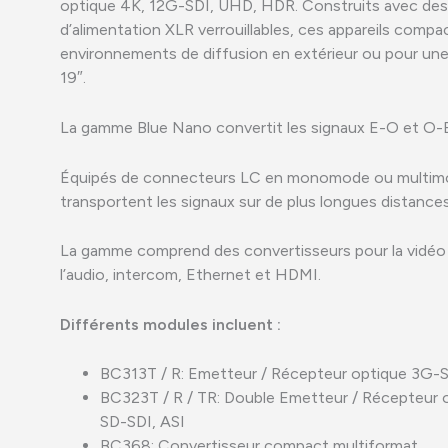
optique 4K, 12G-SDI, UHD, HDR. Construits avec des
d’alimentation XLR verrouillables, ces appareils comp
environnements de diffusion en extérieur ou pour une u
19″.
La gamme Blue Nano convertit les signaux E-O et O-E 
Équipés de connecteurs LC en monomode ou multim
transportent les signaux sur de plus longues distances
La gamme comprend des convertisseurs pour la vidéo
l’audio, intercom, Ethernet et HDMI.
Différents modules incluent :
BC313T / R: Emetteur / Récepteur optique 3G-S
BC323T / R / TR: Double Emetteur / Récepteur o
SD-SDI, ASI
BC368: Convertisseur compact multiformat