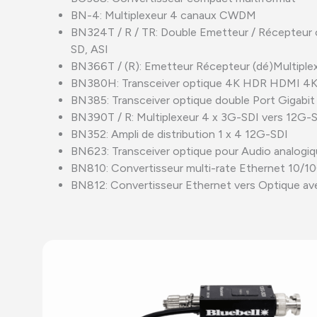
BN-4: Multiplexeur 4 canaux CWDM
BN324T / R / TR: Double Emetteur / Récepteur o
SD, ASI
BN366T / (R): Emetteur Récepteur (dé)Multiple
BN380H: Transceiver optique 4K HDR HDMI 4
BN385: Transceiver optique double Port Gigabi
BN390T / R: Multiplexeur 4 x 3G-SDI vers 12G-
BN352: Ampli de distribution 1 x 4 12G-SDI
BN623: Transceiver optique pour Audio analogiq
BN810: Convertisseur multi-rate Ethernet 10/1
BN812: Convertisseur Ethernet vers Optique a