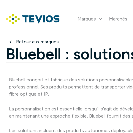
Aller
au
contenu
Marques
Marchés
Retour à l'accueil
Retour aux marques
Bluebell : solutio
Bluebell conçoit et fabrique des solutions personnalisable
professionnel. Ses produits permettent de transporter vid
fibre optique et IP.
La personnalisation est essentielle lorsqu’il s’agit de dév
en maintenant une approche flexible, Bluebell fournit des s
Les solutions incluent des produits autonomes déployables s