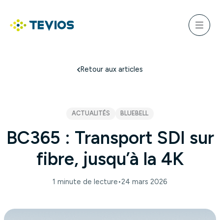
Aller
au
ercher
contenu
Menu
Retour à l'accueil
Retour aux articles
ACTUALITÉS
BLUEBELL
BC365 : Transport SDI sur
fibre, jusqu’à la 4K
1 minute de lecture
•
24 mars 2026