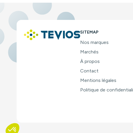
SITEMAP
Nos marques
Marchés
À propos
Contact
Mentions légales
Politique de confidential
Plateforme de Gestion du Consentement : Personnalisez vo
Axeptio consent
Notre plateforme vous permet d'adapter et de gérer vos param