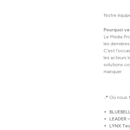
Notre équipe
Pourquoi ve
Le Media Pr
les dernière
C’est l’occa
les acteurs l
solutions co
manquer.
📍 Où nous t
BLUEBEL
LEADER –
LYNX Tec