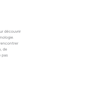
r découvrir
nologie.
 rencontrer
n, de
e pas