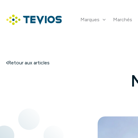
Aller
au
contenu
Marques
Marchés
Retour à l'accueil
Retour aux articles