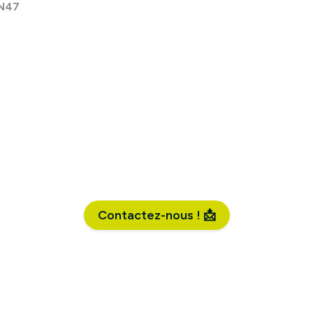
N47
Contactez-nous ! 📩