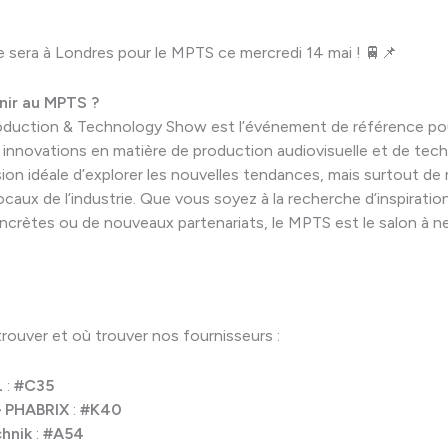
 sera à Londres pour le MPTS ce mercredi 14 mai ! 🚆📌
nir au MPTS ?
oduction & Technology Show est l’événement de référence pou
s innovations en matière de production audiovisuelle et de tech
sion idéale d’explorer les nouvelles tendances, mais surtout de
ocaux de l’industrie. Que vous soyez à la recherche d’inspiratio
ncrètes ou de nouveaux partenariats, le MPTS est le salon à n
rouver et où trouver nos fournisseurs :
L
:
#C35
 PHABRIX
:
#K40
hnik
:
#A54