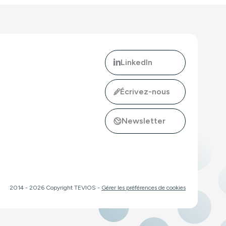
LinkedIn
Écrivez-nous
Newsletter
buteur officiel d'intoPIX en France, Belgique et Luxembourg !"
ler : monitoring A/V SDI et IP en 2RU."
2014 - 2026 Copyright TEVIOS -
Gérer les préférences de cookies
s réglementations. Personnalisez vos préférences pour contrôler