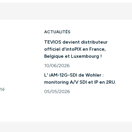
ACTUALITÉS
TEVIOS devient distributeur
officiel d'intoPIX en France,
Belgique et Luxembourg !
10/06/2026
Consulter l'article "TEVIOS devient distri
L' iAM-12G-SDI de Wohler :
monitoring A/V SDI et IP en 2RU.
ité
05/05/2026
Consulter l'article "L' iAM-12G-SDI de Woh
s Options
ètres de confidentialité, en garantissant la conformité avec le