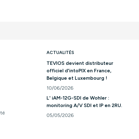
ACTUALITÉS
TEVIOS devient distributeur
officiel d'intoPIX en France,
Belgique et Luxembourg !
10/06/2026
Consulter l'article "TEVIOS devient distri
L' iAM-12G-SDI de Wohler :
monitoring A/V SDI et IP en 2RU.
ité
05/05/2026
Consulter l'article "L' iAM-12G-SDI de Woh