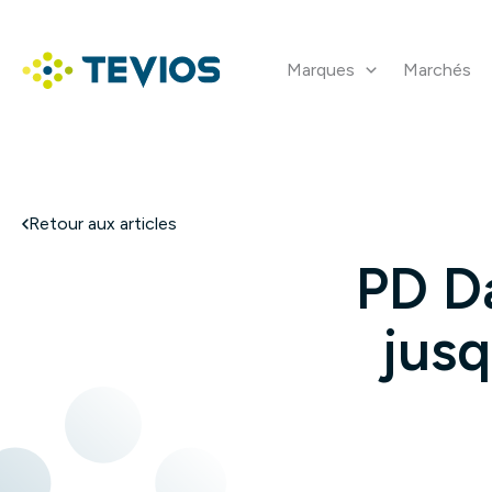
Aller
au
contenu
Marques
Marchés
Retour à l'accueil
Retour aux articles
PD Da
jusq