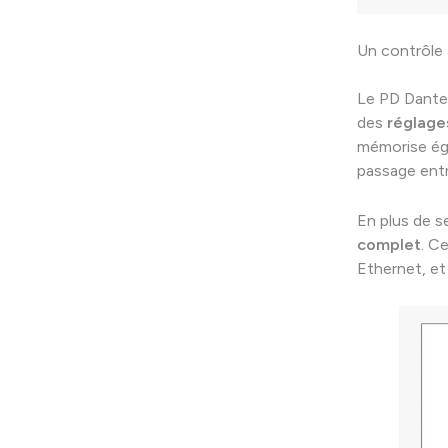
Un contrôle 
Le PD Dante n
des
réglage
mémorise égal
passage ent
En plus de s
complet
. C
Ethernet, et