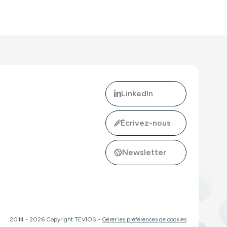
LinkedIn
Écrivez-nous
Newsletter
buteur officiel d'intoPIX en France, Belgique et Luxembourg !"
ler : monitoring A/V SDI et IP en 2RU."
2014 - 2026 Copyright TEVIOS -
Gérer les préférences de cookies