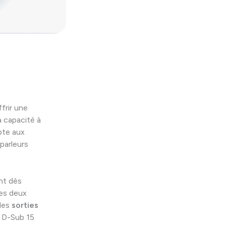
frir une
a capacité à
apte aux
parleurs
nt dès
les deux
des
sorties
 D-Sub 15