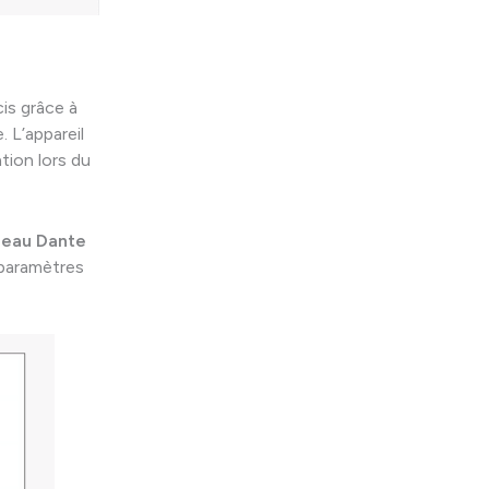
cis grâce à
. L’appareil
ation lors du
seau Dante
 paramètres