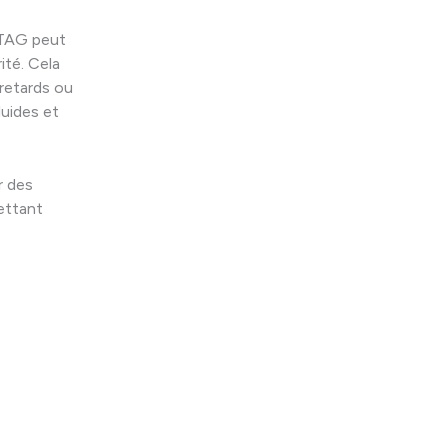
, TAG peut
ité. Cela
 retards ou
luides et
r des
ettant