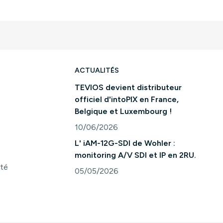
ACTUALITÉS
TEVIOS devient distributeur
officiel d'intoPIX en France,
Belgique et Luxembourg !
10/06/2026
Consulter l'article "TEVIOS devient distri
L' iAM-12G-SDI de Wohler :
monitoring A/V SDI et IP en 2RU.
ité
05/05/2026
Consulter l'article "L' iAM-12G-SDI de Woh
s Options