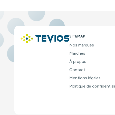
SITEMAP
Nos marques
Marchés
À propos
Contact
Mentions légales
Politique de confidential
Plateforme de Gestion du Consentement : Personnalisez vo
Axeptio consent