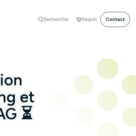
Rechercher
Région
Contact
sion
ng et
TAG ⏳