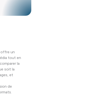
offre un
média tout en
 comparer la
ue soit la
ages, et
usion de
ormats.