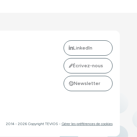
LinkedIn
Écrivez-nous
Newsletter
buteur officiel d'intoPIX en France, Belgique et Luxembourg !"
ler : monitoring A/V SDI et IP en 2RU."
2014 - 2026 Copyright TEVIOS -
Gérer les préférences de cookies