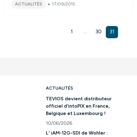
ACTUALITÉS
17/09/2015
1
…
30
31
ACTUALITÉS
TEVIOS devient distributeur
officiel d'intoPIX en France,
Belgique et Luxembourg !
10/06/2026
Consulter l'article "TEVIOS devient distri
L' iAM-12G-SDI de Wohler :