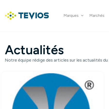
Aller
au
contenu
Marques
Marchés
Retour à l'accueil
Actualités
Notre équipe rédige des articles sur les actualités du
Consulter l'article