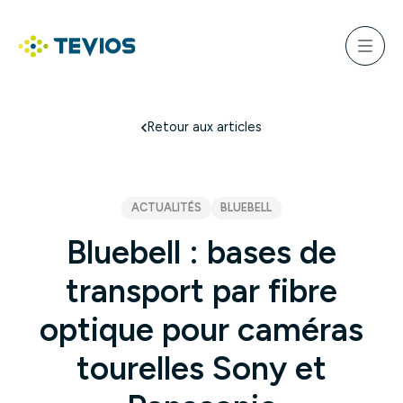
Aller
au
ercher
contenu
Menu
Retour à l'accueil
Retour aux articles
ACTUALITÉS
BLUEBELL
Bluebell : bases de
transport par fibre
optique pour caméras
tourelles Sony et