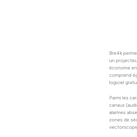
Bre4k permet
un projecte
économe en 
comprend éga
logiciel gra
Parmi les ca
canaux (audi
alarmes abse
zones de séc
vectorscope 