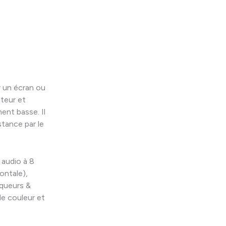
 un écran ou
ateur et
nt basse. Il
tance par le
 audio à 8
ontale),
rqueurs &
de couleur et