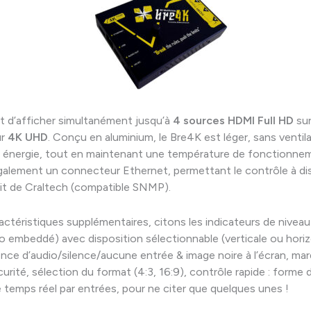
 d’afficher simultanément jusqu’à
4 sources HDMI Full HD
sur
ur
4K UHD
. Conçu en aluminium, le Bre4K est léger, sans ventil
énergie, tout en maintenant une température de fonctionneme
lement un connecteur Ethernet, permettant le contrôle à dis
tuit de Craltech (compatible SNMP).
ractéristiques supplémentaires, citons les indicateurs de niveau
o embeddé) avec disposition sélectionnable (verticale ou horiz
nce d’audio/silence/aucune entrée & image noire à l’écran, ma
urité, sélection du format (4:3, 16:9), contrôle rapide : forme 
temps réel par entrées, pour ne citer que quelques unes !