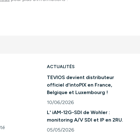
ACTUALITÉS
TEVIOS devient distributeur
officiel d'intoPIX en France,
Belgique et Luxembourg !
10/06/2026
Consulter l'article "TEVIOS devient distri
L' iAM-12G-SDI de Wohler :
monitoring A/V SDI et IP en 2RU.
ité
05/05/2026
Consulter l'article "L' iAM-12G-SDI de Woh