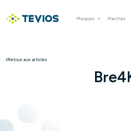
Aller
au
contenu
Marques
Marchés
Retour à l'accueil
Retour aux articles
Bre4K