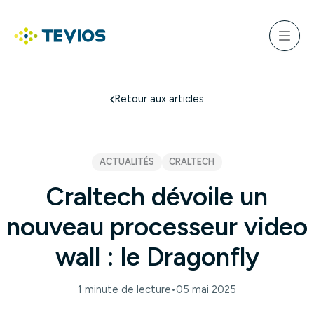
Aller
au
ercher
contenu
Menu
Retour à l'accueil
Retour aux articles
ACTUALITÉS
CRALTECH
Craltech dévoile un
nouveau processeur video
wall : le Dragonfly
1 minute de lecture
•
05 mai 2025