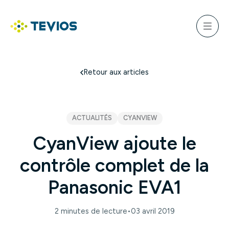
Aller
au
ercher
contenu
Menu
Retour à l'accueil
Retour aux articles
ACTUALITÉS
CYANVIEW
CyanView ajoute le
contrôle complet de la
Panasonic EVA1
2 minutes de lecture
•
03 avril 2019