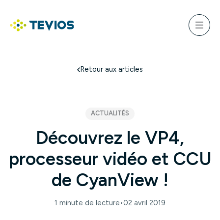
Aller
au
ercher
contenu
Menu
Retour à l'accueil
Retour aux articles
ACTUALITÉS
Découvrez le VP4,
processeur vidéo et CCU
de CyanView !
1 minute de lecture
•
02 avril 2019