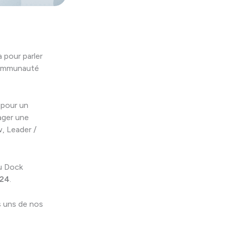
 pour parler
 communauté
 pour un
ager une
, Leader /
du Dock
24
.
s uns de nos