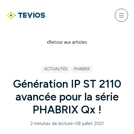
Aller
au
ercher
contenu
Menu
Retour à l'accueil
Retour aux articles
ACTUALITÉS
PHABRIX
Génération IP ST 2110
avancée pour la série
PHABRIX Qx !
2 minutes de lecture
•
08 juillet 2021