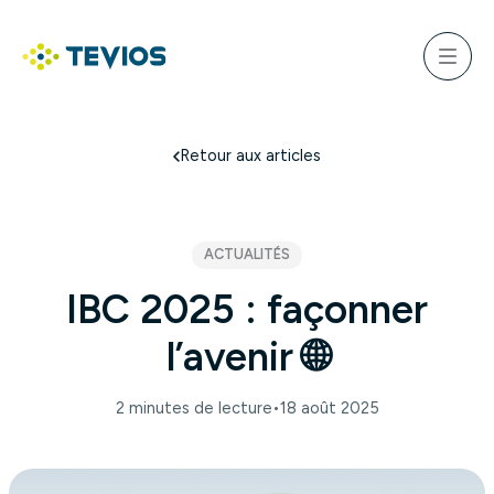
Aller
au
ercher
contenu
Menu
Retour à l'accueil
Retour aux articles
ACTUALITÉS
IBC 2025 : façonner
l’avenir 🌐
2 minutes de lecture
•
18 août 2025