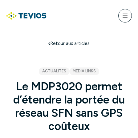
Aller
au
ercher
contenu
Menu
Retour à l'accueil
Retour aux articles
ACTUALITÉS
MEDIA LINKS
Le MDP3020 permet
d’étendre la portée du
réseau SFN sans GPS
coûteux