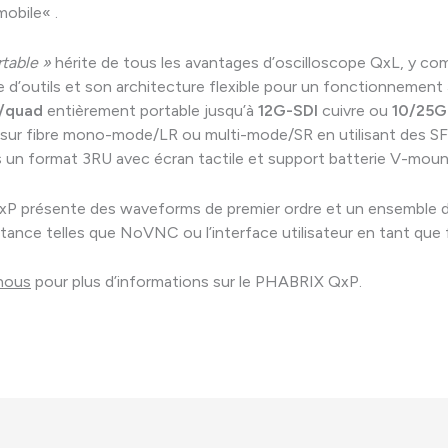
mobile
« .
table »
hérite de tous les avantages d’oscilloscope QxL, y com
d’outils et son architecture flexible pour un fonctionnement
/quad
entièrement portable jusqu’à
12G-SDI
cuivre ou
10/25G
ur fibre mono-mode/LR ou multi-mode/SR en utilisant des SF
 un format 3RU avec écran tactile et
support batterie V-mou
QxP présente des waveforms de premier ordre et un ensemble 
istance telles que NoVNC
ou
l’interface utilisateur en tant que
nous
pour plus d’informations sur le PHABRIX QxP.