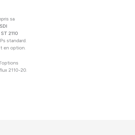
pris sa
SDI
 ST 2110
Ps standard.
nt
en option.
d’options
 flux 2110-20.