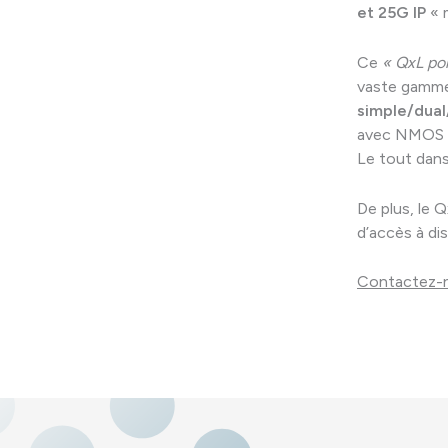
et 25G IP
«
Ce
« QxL por
vaste gamme 
simple/du
al
avec NMOS s
Le tout dans
De plus, le 
d’accès à d
Contactez-