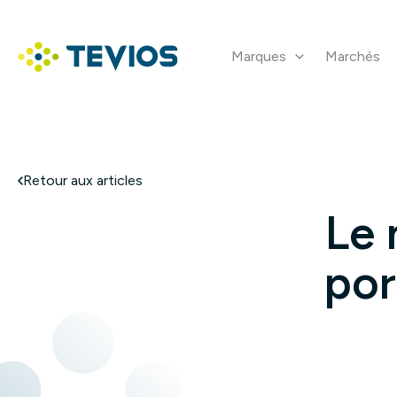
Aller
au
contenu
Marques
Marchés
Retour à l'accueil
Retour aux articles
Le 
por