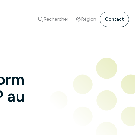
Rechercher
Région
Contact
form
P au