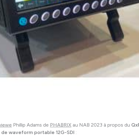
rviewe
Phillip Adams de
PHABRIX
au NAB 2023 à propos du
Qx
 de waveform portable 12G-SDI
: