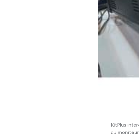
KitPlus inte
du
moniteur