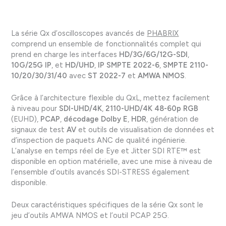
La série Qx d’oscilloscopes avancés de
PHABRIX
comprend un ensemble de fonctionnalités complet qui
prend en charge les interfaces
HD/3G/6G/12G-SDI
,
10G/25G IP
, et
HD/UHD
,
IP SMPTE 2022-6
,
SMPTE 2110-
10/20/30/31/40
avec
ST 2022-7
et
AMWA NMOS
.
Grâce à l’architecture flexible du QxL, mettez facilement
à niveau pour
SDI-UHD/4K
,
2110-UHD/4K 48-60p RGB
(EUHD),
PCAP
,
décodage Dolby E
,
HDR
, génération de
signaux de test
AV
et outils de visualisation de données et
d’inspection de paquets ANC de qualité ingénierie.
L’analyse en temps réel de Eye et Jitter SDI RTE™ est
disponible en option matérielle, avec une mise à niveau de
l’ensemble d’outils avancés SDI-STRESS également
disponible.
Deux caractéristiques spécifiques de la série Qx sont le
jeu d’outils AMWA NMOS et l’outil PCAP 25G.