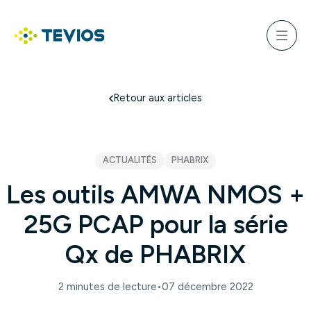
Aller
au
ercher
contenu
Menu
Retour à l'accueil
Retour aux articles
ACTUALITÉS
PHABRIX
Les outils AMWA NMOS +
25G PCAP pour la série
Qx de PHABRIX
2 minutes de lecture
•
07 décembre 2022