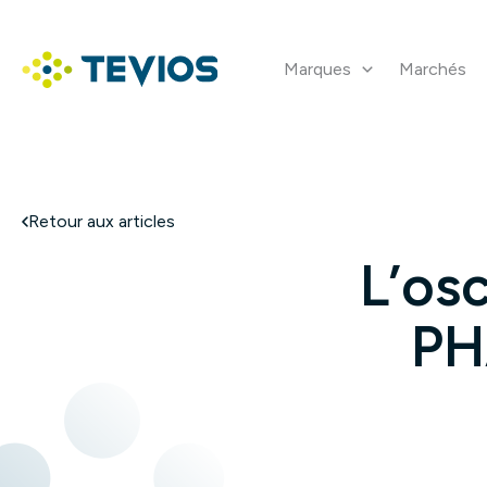
Aller
au
contenu
Marques
Marchés
Retour à l'accueil
Retour aux articles
L’os
PH