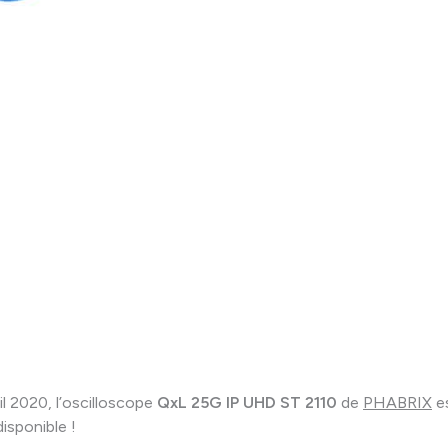
il 2020, l’oscilloscope
QxL 25G IP UHD ST 2110
de
PHABRIX
e
isponible !