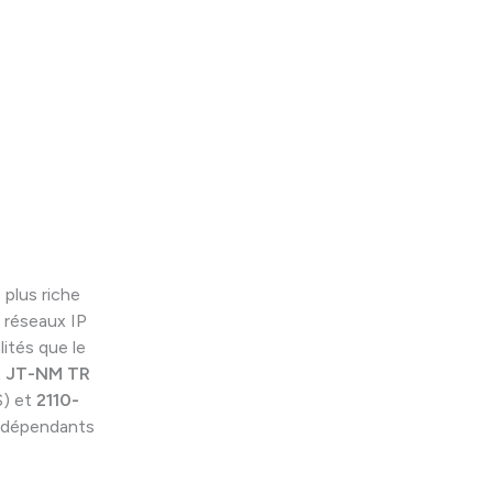
plus riche
 réseaux IP
ités que le
x
JT-NM TR
S) et
2110-
ndépendants