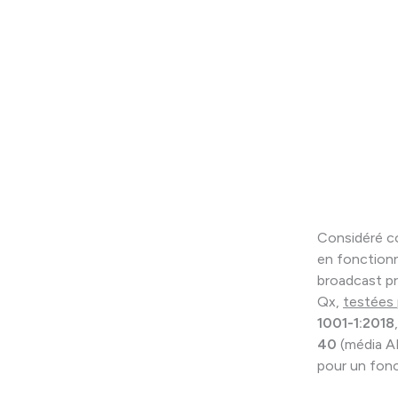
Considéré co
en fonctionn
broadcast pr
Qx,
testées
1001-1:2018
40
(média A
pour un fon