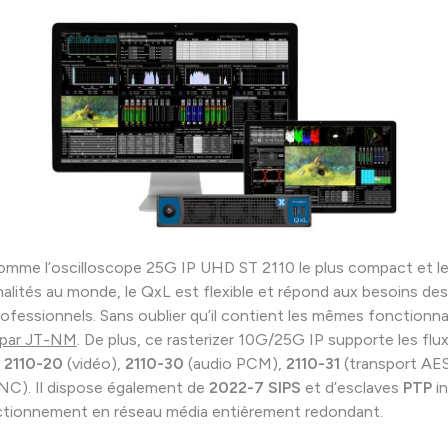
mme l’oscilloscope 25G IP UHD ST 2110 le plus compact et le 
alités au monde, le QxL est flexible et répond aux besoins des
ofessionnels. Sans oublier qu’il contient les mêmes fonctionnal
 par JT-NM
. De plus, ce rasterizer 10G/25G IP supporte les flu
,
2110-20
(vidéo),
2110-30
(audio PCM),
2110-31
(transport AE
NC). Il dispose également de
2022-7 SIPS
et d’esclaves
PTP
i
ctionnement en réseau média entièrement redondant.