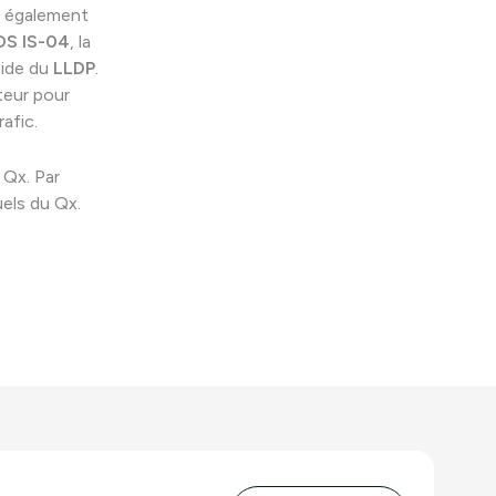
re également
S IS-04
, la
aide du
LLDP
.
ateur pour
afic.
 Qx. Par
uels du Qx.