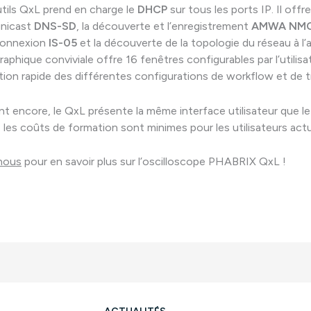
utils QxL prend en charge le
DHCP
sur tous les ports IP. Il off
unicast
DNS-SD
, la découverte et l’enregistrement
AMWA NMO
connexion
IS-05
et la découverte de la topologie du réseau à l’
raphique conviviale offre 16 fenêtres configurables par l’utilis
ation rapide des différentes configurations de workflow et de tr
nt encore, le QxL présente la même interface utilisateur que le
les coûts de formation sont minimes pour les utilisateurs act
nous
pour en savoir plus sur l’oscilloscope PHABRIX QxL !