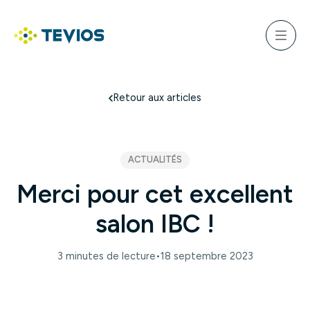
Aller
au
ercher
contenu
Menu
Retour à l'accueil
Retour aux articles
ACTUALITÉS
Merci pour cet excellent
salon IBC !
3 minutes de lecture
•
18 septembre 2023