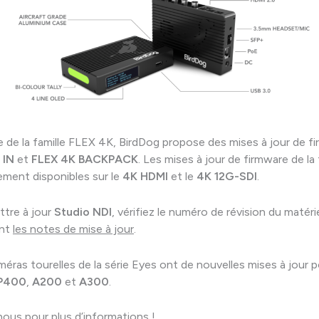
e de la famille FLEX 4K, BirdDog propose des mises à jour de f
 IN
et
FLEX 4K BACKPACK
. Les mises à jour de firmware de la
ement disponibles sur le
4K HDMI
et le
4K 12G-SDI
.
ttre à jour
Studio NDI
, vérifiez le numéro de révision du matérie
ent
les notes de mise à jour
.
améras tourelles de la série Eyes ont de nouvelles mises à jour 
P400
,
A200
et
A300
.
nous
pour plus d’informations !