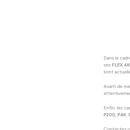
Dans le cadr
ses
FLEX 4K
sont actuell
Avant de me
attentivem
Enfin, les c
P200
,
P4K
,
Contactez-