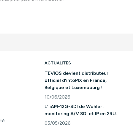
ACTUALITÉS
TEVIOS devient distributeur
officiel d'intoPIX en France,
Belgique et Luxembourg !
10/06/2026
Consulter l'article "TEVIOS devient distri
L' iAM-12G-SDI de Wohler :
monitoring A/V SDI et IP en 2RU.
ité
05/05/2026
Consulter l'article "L' iAM-12G-SDI de Woh