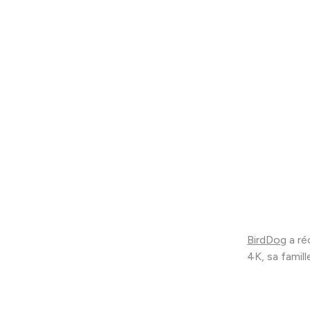
BirdDog
a ré
4K, sa famil