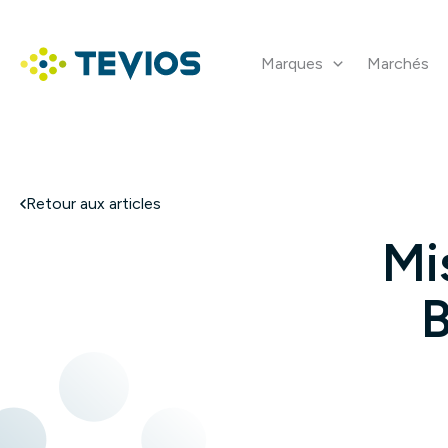
Aller
au
contenu
Marques
Marchés
Retour à l'accueil
Retour aux articles
Mi
B