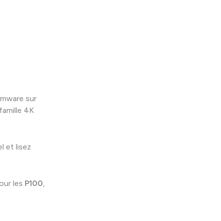
irmware sur
 famille 4K
l et lisez
pour les
P100
,