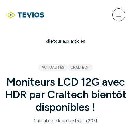
Aller
au
ercher
contenu
Menu
Retour à l'accueil
Retour aux articles
ACTUALITÉS
CRALTECH
Moniteurs LCD 12G avec
HDR par Craltech bientôt
disponibles !
1 minute de lecture
•
15 juin 2021