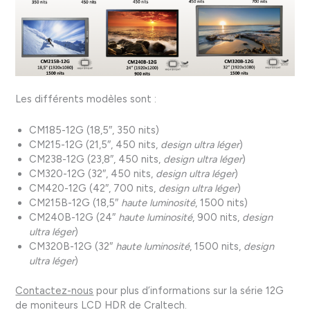
Les différents modèles sont :
CM185-12G (18,5″, 350 nits)
CM215-12G (21,5″, 450 nits,
design ultra léger
)
CM238-12G (23,8″, 450 nits,
design ultra léger
)
CM320-12G (32″, 450 nits,
design ultra léger
)
CM420-12G (42″, 700 nits,
design ultra léger
)
CM215B-12G (18,5″
haute luminosité
, 1500 nits)
CM240B-12G (24″
haute luminosité
, 900 nits,
design
ultra léger
)
CM320B-12G (32″
haute luminosité
, 1500 nits,
design
ultra léger
)
Contactez-nous
pour plus d’informations sur la série 12G
de moniteurs LCD HDR de Craltech.