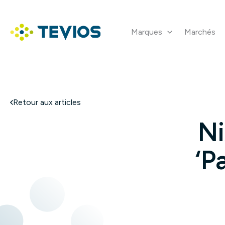
Aller
au
contenu
Marques
Marchés
Retour à l'accueil
Retour aux articles
Ni
‘P