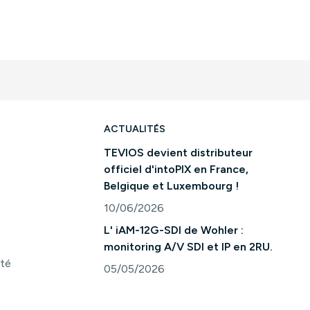
ACTUALITÉS
TEVIOS devient distributeur
officiel d'intoPIX en France,
Belgique et Luxembourg !
10/06/2026
Consulter l'article "TEVIOS devient distri
L' iAM-12G-SDI de Wohler :
monitoring A/V SDI et IP en 2RU.
ité
05/05/2026
Consulter l'article "L' iAM-12G-SDI de Woh