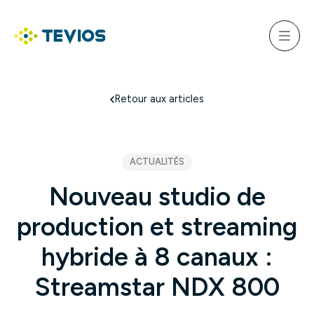
Aller
au
ercher
contenu
Menu
Retour à l'accueil
Retour aux articles
ACTUALITÉS
Nouveau studio de
production et streaming
hybride à 8 canaux :
Streamstar NDX 800