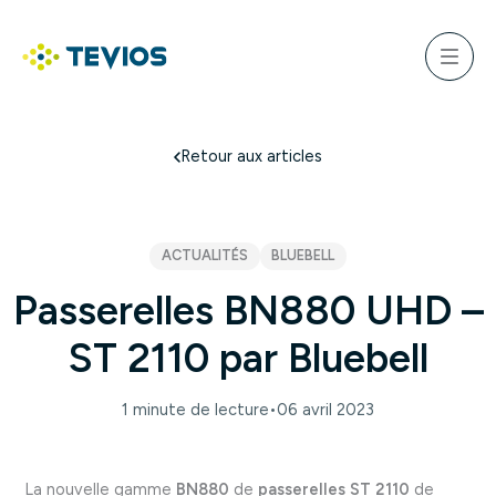
Aller
au
ercher
contenu
Menu
Retour à l'accueil
Retour aux articles
ACTUALITÉS
BLUEBELL
Passerelles BN880 UHD –
ST 2110 par Bluebell
1 minute de lecture
•
06 avril 2023
La nouvelle gamme
BN880
de
passerelles ST 2110
de