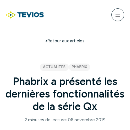
Aller
au
ercher
contenu
Menu
Retour à l'accueil
Retour aux articles
ACTUALITÉS
PHABRIX
Phabrix a présenté les
dernières fonctionnalités
de la série Qx
2 minutes de lecture
•
06 novembre 2019