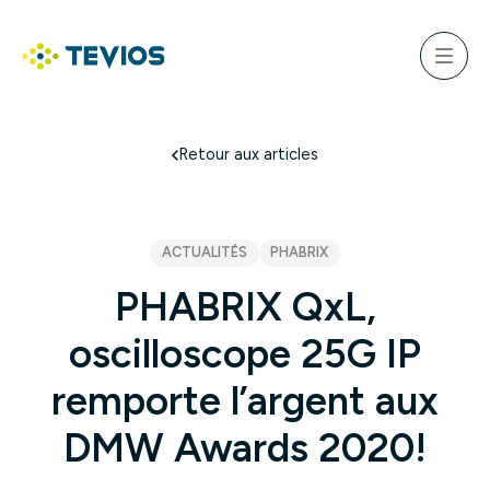
Aller
au
ercher
contenu
Menu
Retour à l'accueil
Retour aux articles
ACTUALITÉS
PHABRIX
PHABRIX QxL,
oscilloscope 25G IP
remporte l’argent aux
DMW Awards 2020!