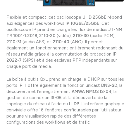
Flexible et compact, cet oscilloscope
UHD 25GbE
répond
aux exigences des workflows
IP 10GbE/25GbE
. Cet
oscilloscope IP prend en charge les flux de médias
JT-NM
TR 1001-1:2018
,
2110-20
(vidéo),
2110-30
(audio PCM),
2110-31
(audio AES) et
2110-40
(ANC). Il permet
également un fonctionnement entièrement redondant du
réseau média grâce à la commutation de protection IP
2022-7
(SIPS) et à des esclaves PTP indépendants sur
chaque port de média.
La boîte à outils QxL prend en charge le DHCP sur tous les
ports IP. Il offre également la fonction unicast
DNS-SD
, la
découverte et l’enregistrement
AMWA NMOS IS-04
, la
gestion de connexion
IS-05
et la découverte de la
topologie du réseau à l’aide du
LLDP
. L’interface graphique
conviviale offre 16 fenêtres configurables par l’utilisateur
pour une visualisation rapide des différentes
configurations des workflows et de trafic.