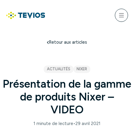
Aller
au
ercher
contenu
Menu
Retour à l'accueil
Retour aux articles
ACTUALITÉS
NIXER
Présentation de la gamme
de produits Nixer –
VIDEO
1 minute de lecture
•
29 avril 2021