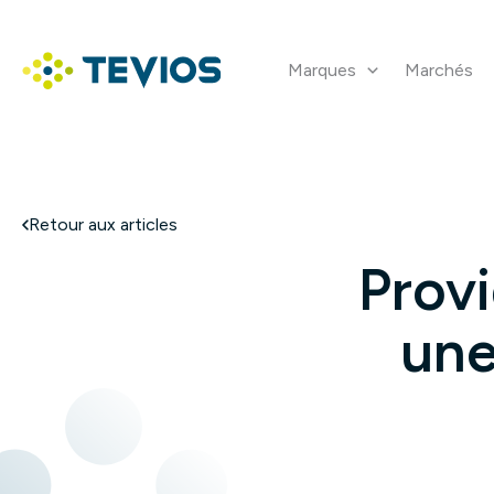
Aller
au
contenu
Marques
Marchés
Retour à l'accueil
Retour aux articles
Prov
une