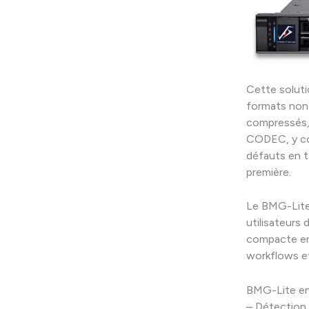
Cette soluti
formats non
compressés, 
CODEC, y co
défauts en te
première.
Le BMG-Lite
utilisateurs 
compacte en 
workflows et
BMG-Lite en 
– Détection 