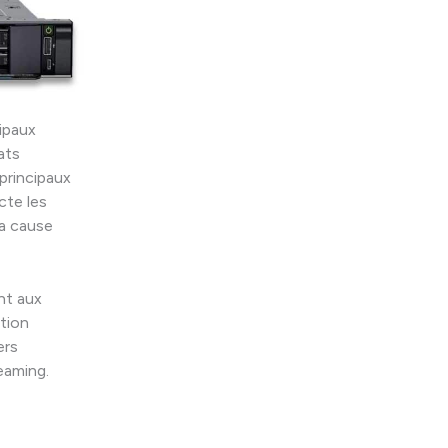
ipaux
ats
principaux
te les
la cause
nt aux
ption
ers
eaming.