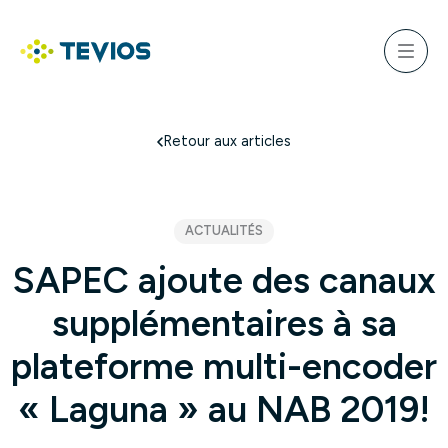
Aller
au
ercher
contenu
Menu
Retour à l'accueil
Retour aux articles
ACTUALITÉS
SAPEC ajoute des canaux
supplémentaires à sa
plateforme multi-encoder
« Laguna » au NAB 2019!