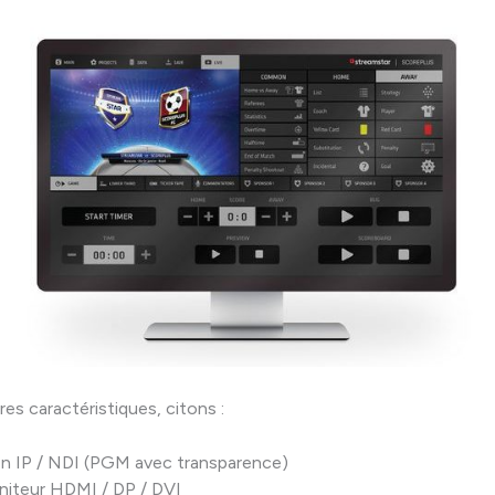
res caractéristiques, citons :
n IP / NDI (PGM avec transparence)
niteur HDMI / DP / DVI