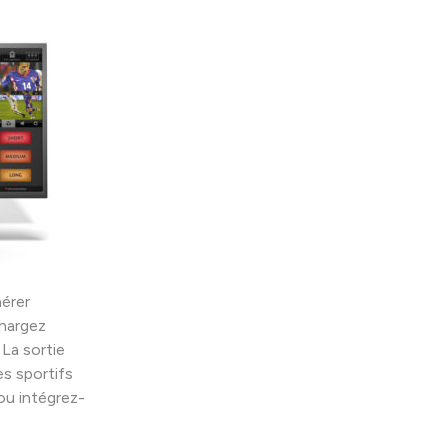
nérer
Chargez
 La sortie
es sportifs
ou intégrez-