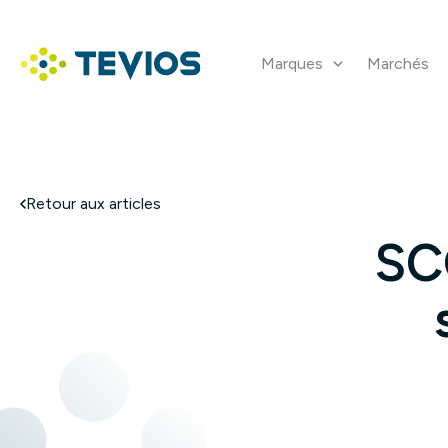
Aller
au
contenu
Marques
Marchés
Retour à l'accueil
Retour aux articles
SC