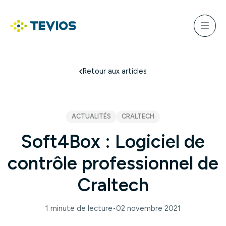
Aller
au
ercher
contenu
Menu
Retour à l'accueil
Retour aux articles
ACTUALITÉS
CRALTECH
Soft4Box : Logiciel de
contrôle professionnel de
Craltech
1 minute de lecture
•
02 novembre 2021