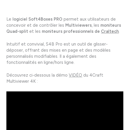
Le
logiciel Soft4Boxes PRO
permet aux utilisateurs de
concevoir et de contrôler les
Multiviewers
, les
moniteurs
Quad-split
et les
moniteurs professionnels de
Craltech
.
Intuitif et convivial, S4B Pro est un outil de glisser-
déposer, offrant des mises en page et des modèles
personnalisés modifiables. Il a également des
fonctionnalités en ligne/hors ligne.
Découvrez ci-dessous la démo
VIDÉO
du 4Craft
Multiviewer 4K :