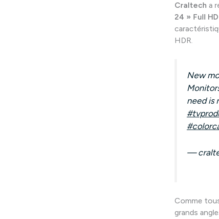
Craltech
a r
24 » Full H
caractéristi
HDR.
New mode
Monitor
need is 
#tvprod
#colorca
— cralt
Comme tous l
grands angles