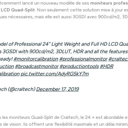
écemment lancé un nouveau modèle de ses
moniteurs profes
D LCD Quad-Split
. Non seulement cette solution mise à jour e
ques nécessaires, mais elle est aussi 3GSDI avec 900cd/m2, 3
l of Professional 24" Light Weight and Full HD LCD Qua
s 3GSDI with 900cd/m2, 3DLUT, HDR and all the features
ready!
#monitorcalibration
#professionalmonitor
#craltec
uction
#broadcastmonitor
#productiontools
#HDR
libration
pic.twitter.com/AdyRG5kY7m
ech (@craltech)
December 17, 2019
es moniteurs Quad-Split de Craltech, le 24 » est abordable e
 de vision. Ils offrent une flexibilité maximale et un délai minim