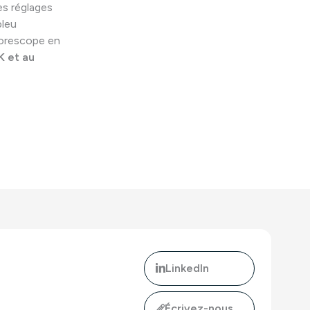
es réglages
bleu
torescope en
 et au
LinkedIn
Écrivez-nous