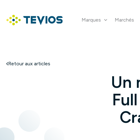
Aller
au
contenu
Marques
Marchés
Retour à l'accueil
Retour aux articles
Un 
Ful
Cr