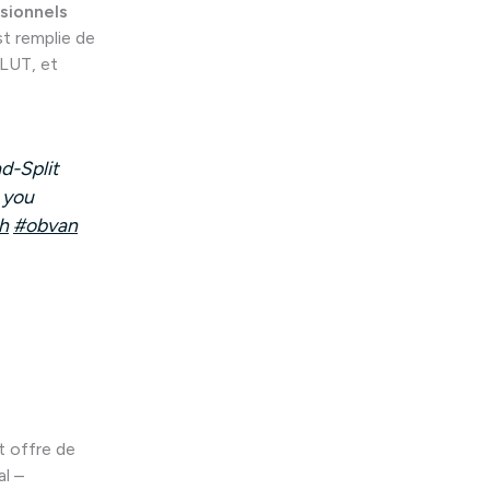
sionnels
st remplie de
DLUT, et
d-Split
 you
h
#obvan
t offre de
al –