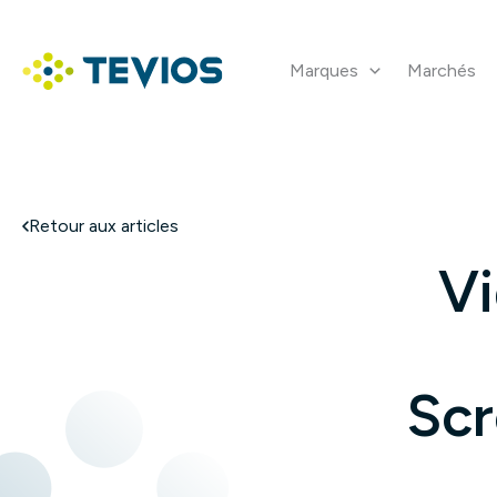
Aller
au
contenu
Marques
Marchés
Retour à l'accueil
Retour aux articles
Vi
Scr