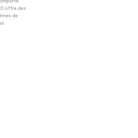
comporte
OD offre des
tèmes de
es