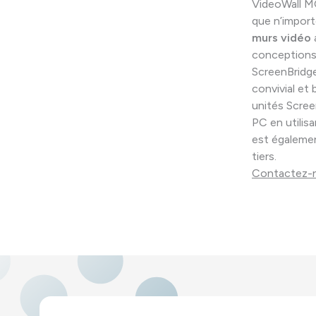
VideoWall MOD
que n’import
murs vidéo
conceptions 
ScreenBridge
convivial et
unités Screen
PC en utilis
est égalem
tiers.
Contactez-