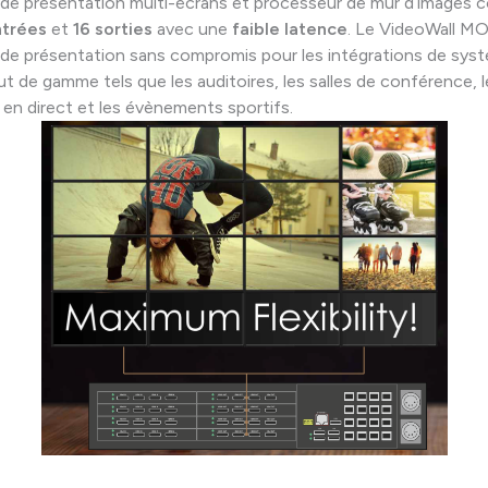
de présentation multi-écrans et processeur de mur d’images 
ntrées
et
16 sorties
avec une
faible latence
. Le VideoWall M
de présentation sans compromis pour les intégrations de sys
ut de gamme tels que les auditoires, les salles de conférence, l
n direct et les évènements sportifs.