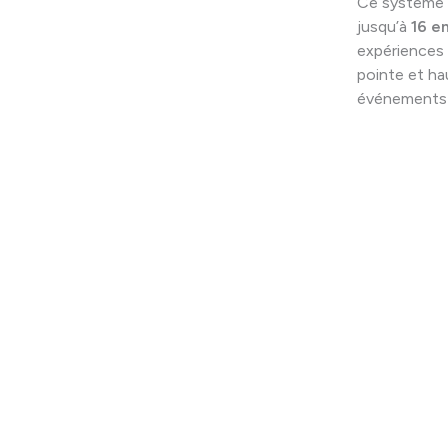
Ce système 
jusqu’à
16 e
expériences 
pointe et ha
événements e