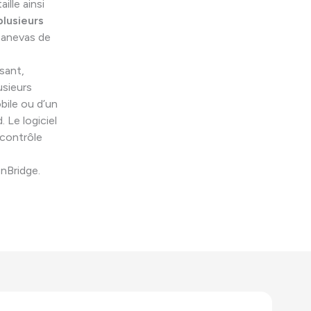
ille ainsi
plusieurs
 canevas de
ssant,
usieurs
bile ou d’un
 Le logiciel
 contrôle
nBridge.