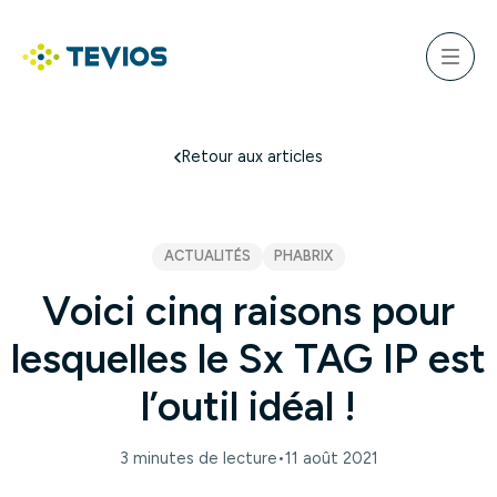
Aller
au
ercher
contenu
Menu
Retour à l'accueil
Retour aux articles
ACTUALITÉS
PHABRIX
Voici cinq raisons pour
lesquelles le Sx TAG IP est
l’outil idéal !
3 minutes de lecture
•
11 août 2021