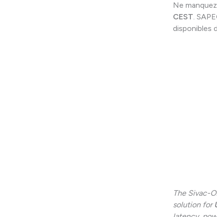
Ne manquez 
CEST
. SAPE
disponibles 
The Sivac-ON
solution for
latency, po