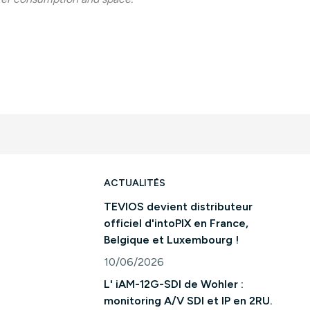
ACTUALITÉS
TEVIOS devient distributeur
officiel d'intoPIX en France,
Belgique et Luxembourg !
10/06/2026
Consulter l'article "TEVIOS devient distri
L' iAM-12G-SDI de Wohler :
monitoring A/V SDI et IP en 2RU.