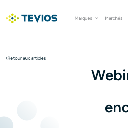
Aller
au
contenu
Marques
Marchés
Retour à l'accueil
Retour aux articles
Webin
enc