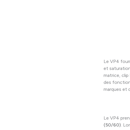
Le VP4 fourn
et saturatio
matrice, cli
des fonction
marques et d
Le VP4 pren
(50/60)
. Lo