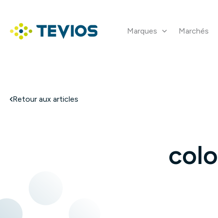
Aller
au
contenu
Marques
Marchés
Retour à l'accueil
Retour aux articles
colo