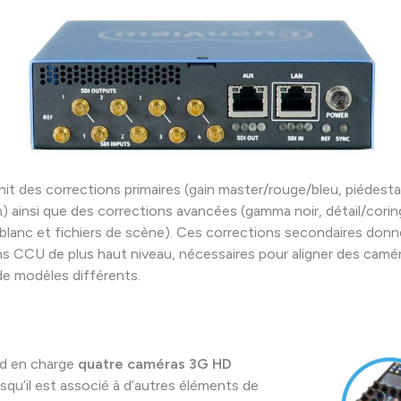
it des corrections primaires (gain master/rouge/bleu, piédes
n) ainsi que des corrections avancées (gamma noir, détail/coring
p blanc et fichiers de scène). Ces corrections secondaires don
s CCU de plus haut niveau, nécessaires pour aligner des camé
e modèles différents.
d en charge
quatre caméras 3G HD
rsqu’il est associé à d’autres éléments de