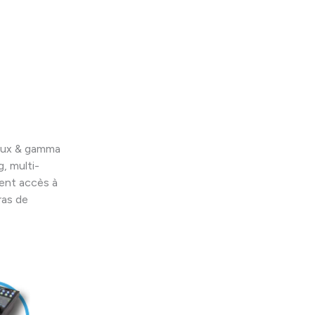
taux & gamma
, multi-
nent accès à
ras de