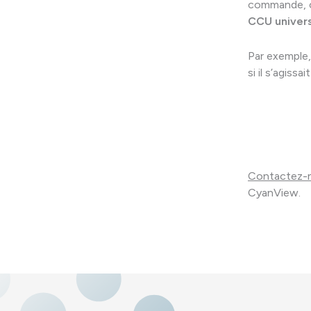
commande, c
CCU univer
Par exemple, 
si il s’agiss
Contactez-
CyanView.