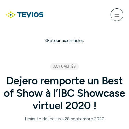
Aller
au
ercher
contenu
Menu
Retour à l'accueil
Retour aux articles
ACTUALITÉS
Dejero remporte un Best
of Show à l’IBC Showcase
virtuel 2020 !
1 minute de lecture
•
28 septembre 2020