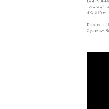
La 4KSDI-Mi
12G/6G/3G/H
4K/UHD ou u
De plus, la 
Cyanview
. 