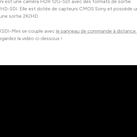
ni est une caméra HDR 12G-SDI avec des formats de sortie
D-SDI. Elle est dotée de capteurs CMOS Sony et possède un
ne sortie 2K/HD.
4KSDI-Mini se couple avec
le panneau de commande à distance 
Regardez la vidéo ci-dessous !